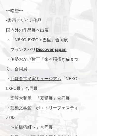
〜略歴〜
▪️書画デザイン作品
国内外の作品展へ出展
・「NEKO-EXPOin巴里」合同展
フランスパリ
Discover japan
・
伊勢おかげ横丁
「来る福招き猫まつ
り」合同展
・
北鎌倉古民家ミュージアム
「NEKO-
EXPO展」合同展
・高崎大和屋 「夏猫展」合同展
・
前橋文学館
「ポエトリーフェスティ
バル
〜前橋猫町〜」合同展