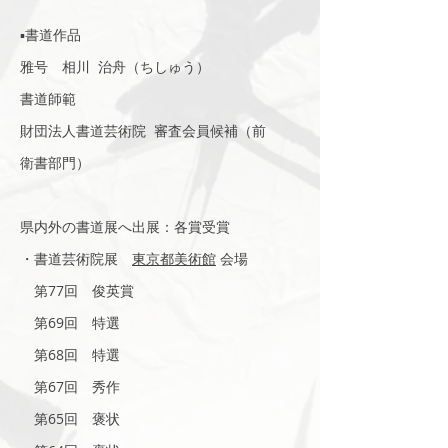
▪️書道作品
雅号 相川 治舟（ちしゅう）
書道師範
財団法人書道芸術院 審査会員候補（前
衛書部門）
県内外の書道展へ出展：各賞受賞
・書道芸術院展
東京都美術館
会場
第77回 俊英賞
第69回 特選
第68回 特選
第67回 秀作
第65回 褒状