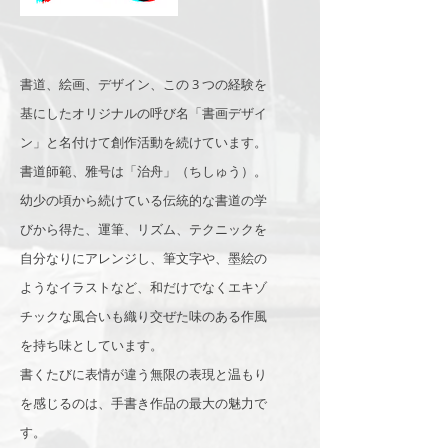
書道、絵画、デザイン、この 3 つの経験を
基にしたオリジナルの呼び名「書画デザイ
ン」と名付けて創作活動を続けています。
書道師範、雅号は「治舟」（ちしゅう）。
幼少の頃から続けている伝統的な書道の学
びから得た、運筆、リズム、テクニックを
自分なりにアレンジし、筆文字や、墨絵の
ようなイラストなど、和だけでなくエキゾ
チックな風合いも織り交ぜた味のある作風
を持ち味としています。
書くたびに表情が違う無限の表現と温もり
を感じるのは、手書き作品の最大の魅力で
す。