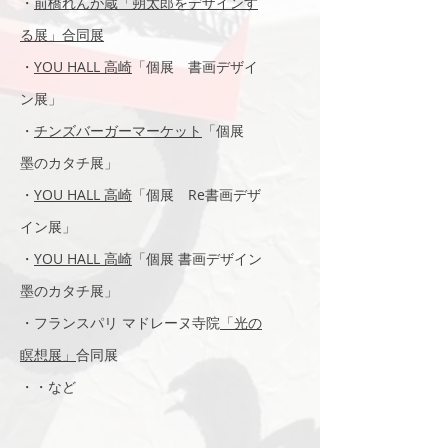
・
前橋れんが蔵「朔太郎をデザインす
る展」
合同展
・
YOU HALL 高崎
「個展 書画デザイ
ン展」
・
チンズバーガーマーケット
「個展
墨のカタチ展」
・
YOU HALL 高崎
「個展 Re書画デザ
イン展」
・
YOU HALL 高崎
「個展 書画デザイン
墨のカタチ展」
・フランスパリ マドレーヌ寺院​
「光の
瞑想展」
合同展
・・など